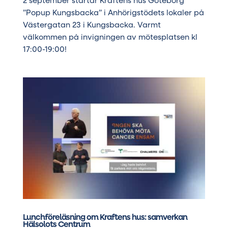
2 september startar Kraftens hus Göteborg
”Popup Kungsbacka” i Anhörigstödets lokaler på
Västergatan 23 i Kungsbacka. Varmt
välkommen på invigningen av mötesplatsen kl
17:00-19:00!
Lunchföreläsning om Kraftens hus: samverkan
Hälsolots Centrum