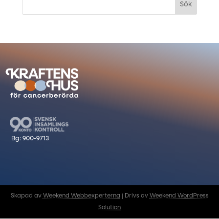
Skapad av
Weekend Webbexperterna
| Drivs av
Weekend WordPress
Solution