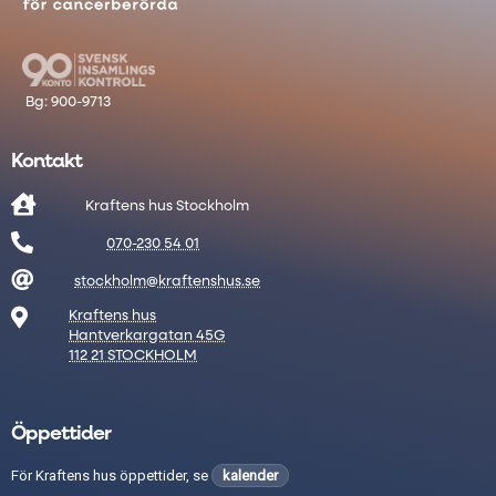
Kontakt

Kraftens hus Stockholm

070-230 54 01

stockholm@kraftenshus.se

Kraftens hus
Hantverkargatan 45G
112 21 STOCKHOLM
Öppettider
För Kraftens hus öppettider, se
kalender