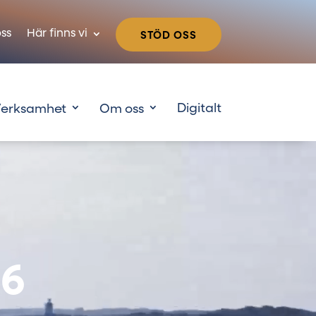
ss
Här finns vi
STÖD OSS
erksamhet
Om oss
26