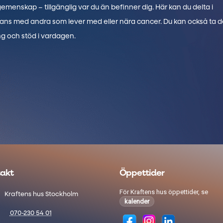
 gemenskap – tillgänglig var du än befinner dig. Här kan du delta i
mans med andra som lever med eller nära cancer. Du kan också ta d
ng och stöd i vardagen.
akt
Öppettider
För Kraftens hus öppettider, se
Kraftens hus Stockholm
kalender
070-230 54 01