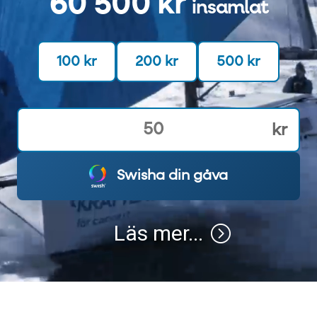
60 500 kr
insamlat
100 kr
200 kr
500 kr
Eller ange eget belopp (kr)
kr
Swisha din gåva
Läs mer...