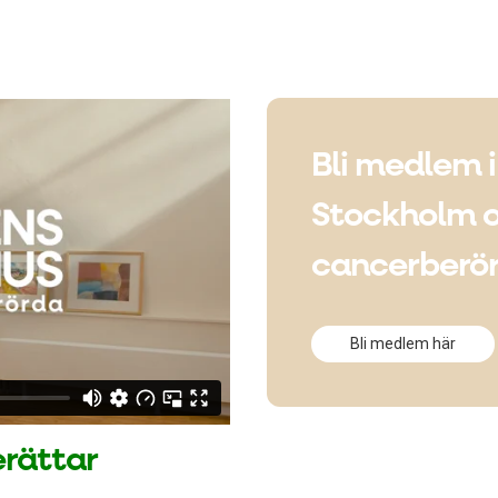
Bli medlem i
Stockholm oc
cancerberö
Bli medlem här
rättar