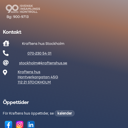
Kontakt

Kraftens hus Stockholm

070-230 54 01

stockholm@kraftenshus.se

Kraftens hus
Hantverkargatan 45G
112 21 STOCKHOLM
Öppettider
För Kraftens hus öppettider, se
kalender