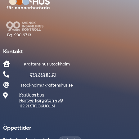
Kontakt

Kraftens hus Stockholm

070-230 54 01

stockholm@kraftenshus.se

Kraftens hus
Hantverkargatan 45G
112 21 STOCKHOLM
Öppettider