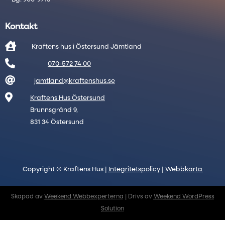
Kontakt

Kraftens hus i Östersund Jämtland

070-572 74 00

jamtland@kraftenshus.se

Kraftens Hus Östersund
Brunnsgränd 9,
831 34 Östersund
Copyright © Kraftens Hus |
Integritetspolicy
|
Webbkarta
Skapad av
Weekend Webbexperterna
| Drivs av
Weekend WordPress
Solution