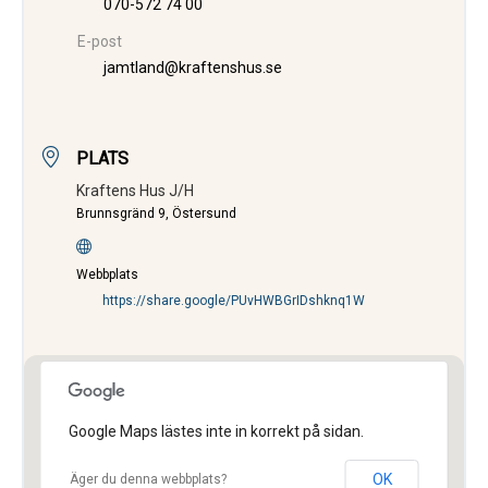
070-572 74 00
E-post
jamtland@kraftenshus.se
PLATS
Kraftens Hus J/H
Brunnsgränd 9, Östersund
Webbplats
https://share.google/PUvHWBGrIDshknq1W
Google Maps lästes inte in korrekt på sidan.
OK
Äger du denna webbplats?