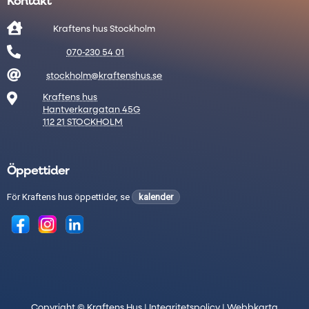
Kontakt

Kraftens hus Stockholm

070-230 54 01

stockholm@kraftenshus.se

Kraftens hus
Hantverkargatan 45G
112 21 STOCKHOLM
Öppettider
För Kraftens hus öppettider, se
kalender
Copyright © Kraftens Hus |
Integritetspolicy
|
Webbkarta