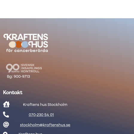
Kontakt

Kraftens hus Stockholm

070-230 54 01

stockholm@kraftenshus.se