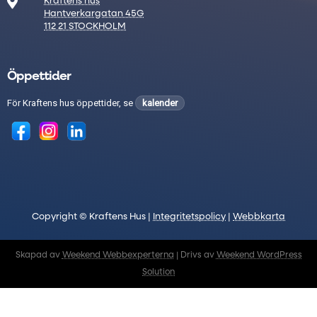

Kraftens hus
Hantverkargatan 45G
112 21 STOCKHOLM
Öppettider
För Kraftens hus öppettider, se
kalender
Copyright © Kraftens Hus |
Integritetspolicy
|
Webbkarta
Skapad av
Weekend Webbexperterna
| Drivs av
Weekend WordPress
Solution