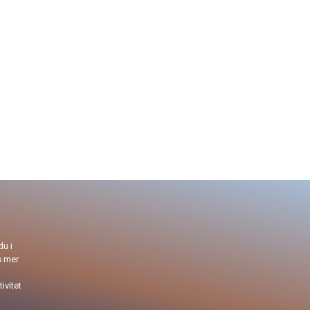
du i
s mer
ivitet