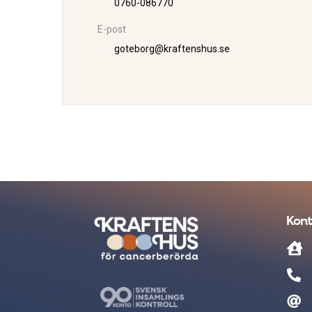
0760-086770
E-post
goteborg@kraftenshus.se
Kont


