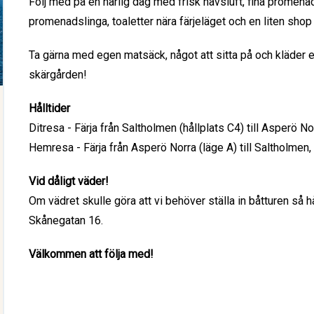
Följ med på en härlig dag med frisk havsluft, fina promena
promenadslinga, toaletter nära färjeläget och en liten shop 
Ta gärna med egen matsäck, något att sitta på och kläder e
skärgården!
Hålltider
Ditresa - Färja från Saltholmen (hållplats C4) till Asperö N
Hemresa - Färja från Asperö Norra (läge A) till Saltholmen
Vid dåligt väder!
Om vädret skulle göra att vi behöver ställa in båtturen så h
Skånegatan 16.
Välkommen att följa med!