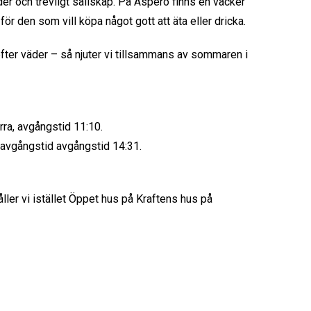
der och trevligt sällskap. På Asperö finns en vacker
för den som vill köpa något gott att äta eller dricka.
fter väder – så njuter vi tillsammans av sommaren i
orra, avgångstid 11:10.
, avgångstid avgångstid 14:31.
åller vi istället Öppet hus på Kraftens hus på