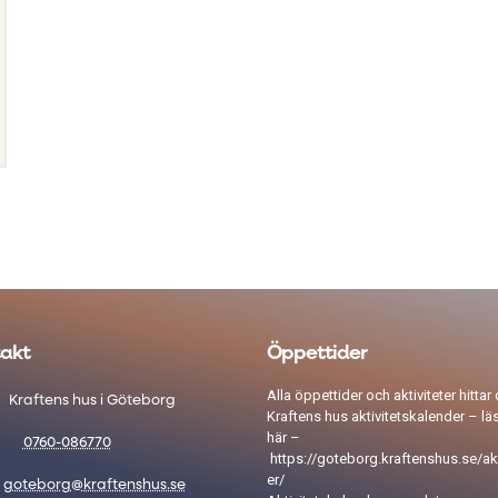
akt
Öppettider
Alla öppettider och aktiviteter hittar 
Kraftens hus i Göteborg
Kraftens hus aktivitetskalender – lä
här –
0760-086770
https://goteborg.kraftenshus.se/akt
er/
goteborg@kraftenshus.se