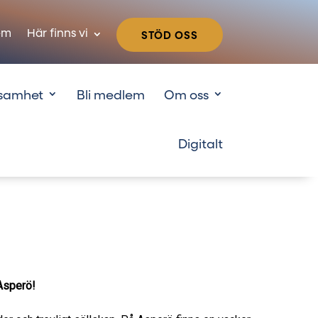
em
Här finns vi
STÖD OSS
samhet
Bli medlem
Om oss
 Asperö!