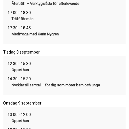
Återträff – Verktygslåda för efterlevande
17:00
-
18:30
Träff för män
17:30
-
18:45
MediYoga med Karin Nygren
Tisdag
8 september
12:30
-
15:30
Öppet hus
14:30
-
15:30
Nycklar till samtal – för dig som möter barn och unga
Onsdag
9 september
10:00
-
12:00
Öppet hus