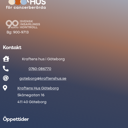
Kontakt

Kraftens hus i Göteborg

0760-086770

goteborg@kraftenshus.se

Kraftens Hus Göteborg
Skånegatan 16
411 40 Göteborg
Öppettider