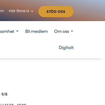
em
Här finns vi
STÖD OSS
samhet
Bli medlem
Om oss
 9/8.