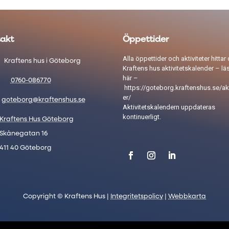
akt
Öppettider
Alla öppettider och aktiviteter hittar 
Kraftens hus i Göteborg
Kraftens hus aktivitetskalender – lä
här –
0760-086770
https://goteborg.kraftenshus.se/akt
er/
goteborg@kraftenshus.se
Aktivitetskalendern uppdateras
kontinuerligt.
Kraftens Hus Göteborg
Skånegatan 16
411 40 Göteborg
Copyright © Kraftens Hus |
Integritetspolicy
|
Webbkarta