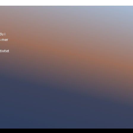
du i
s mer
ivitet