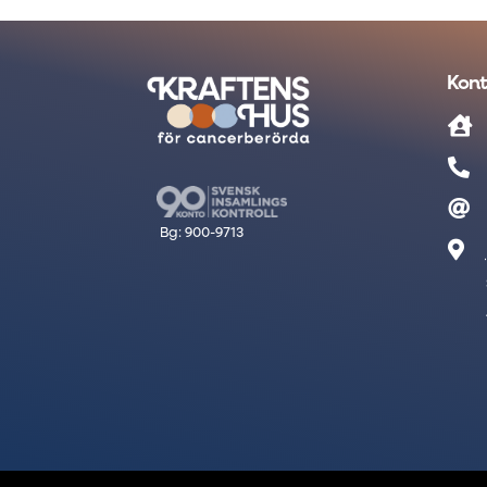
Kont



