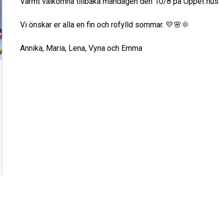
Varmt välkomna tillbaka måndagen den 10/8 på Öppet hus 
Vi önskar er alla en fin och rofylld sommar. 💛🌸🌞
Annika, Maria, Lena, Vyna och Emma