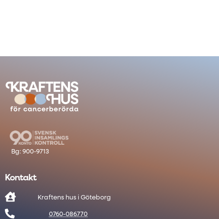
Kontakt

Kraftens hus i Göteborg

0760-086770