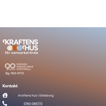
Kontakt

Kraftens hus i Göteborg

0760-086770