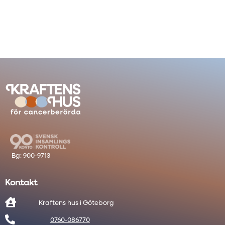
Kontakt

Kraftens hus i Göteborg

0760-086770