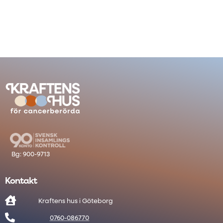
Kontakt

Kraftens hus i Göteborg

0760-086770