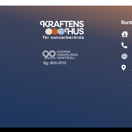
Kont



