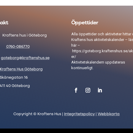
akt
Öppettider
Alla öppettider och aktiviteter hittar 
Kraftens hus i Göteborg
Kraftens hus aktivitetskalender – lä
här –
0760-086770
https://goteborg.kraftenshus.se/akt
er/
goteborg@kraftenshus.se
Aktivitetskalendern uppdateras
kontinuerligt.
Kraftens Hus Göteborg
Skånegatan 16
411 40 Göteborg
Copyright © Kraftens Hus |
Integritetspolicy
|
Webbkarta