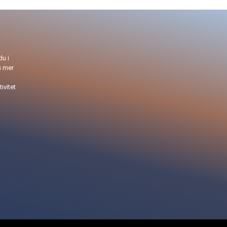
du i
s mer
ivitet