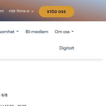
em
Här finns vi
STÖD OSS
samhet
Bli medlem
Om oss
 9/8.