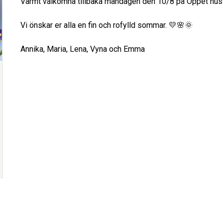
Varmt välkomna tillbaka måndagen den 10/8 på Öppet hus 
Vi önskar er alla en fin och rofylld sommar. 💛🌸🌞
Annika, Maria, Lena, Vyna och Emma