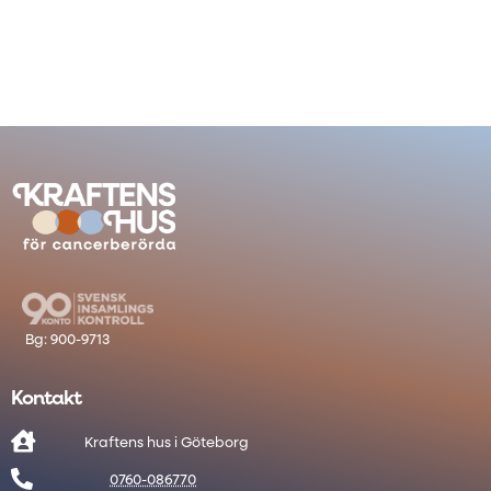
Kontakt

Kraftens hus i Göteborg

0760-086770