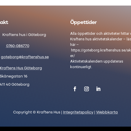
akt
Öppettider
Alla öppettider och aktiviteter hittar 
Kraftens hus i Göteborg
Kraftens hus aktivitetskalender – lä
här –
0760-086770
https://goteborg.kraftenshus.se/akt
er/
goteborg@kraftenshus.se
Aktivitetskalendern uppdateras
kontinuerligt.
Kraftens Hus Göteborg
Skånegatan 16
411 40 Göteborg
Copyright © Kraftens Hus |
Integritetspolicy
|
Webbkarta