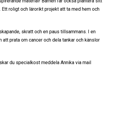
pirerande material! Barnen får också plantera sitt
Ett roligt och lärorikt projekt att ta med hem och

 skapande, skratt och en paus tillsammans. I en
n att prata om cancer och dela tankar och känslor
skar du specialkost meddela Annika via mail