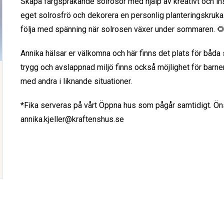
Skapa färgsprakande solrosor med hjälp av kreativt och ins
eget solrosfrö och dekorera en personlig planteringskruka. 
följa med spänning när solrosen växer under sommaren. 
Annika hälsar er välkomna och här finns det plats för båda
trygg och avslappnad miljö finns också möjlighet för barne
med andra i liknande situationer.
*Fika serveras på vårt Öppna hus som pågår samtidigt. Ön
annika.kjeller@kraftenshus.se