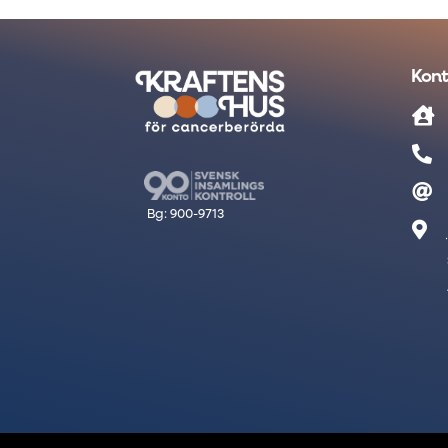
Kont



