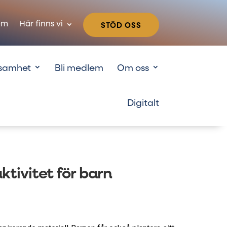
em
Här finns vi
STÖD OSS
samhet
Bli medlem
Om oss
ktivitet för barn