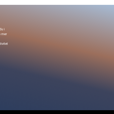
du i
s mer
ivitet