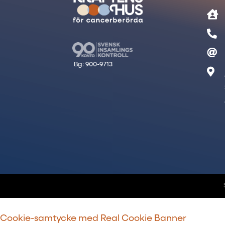




Cookie-samtycke med Real Cookie Banner