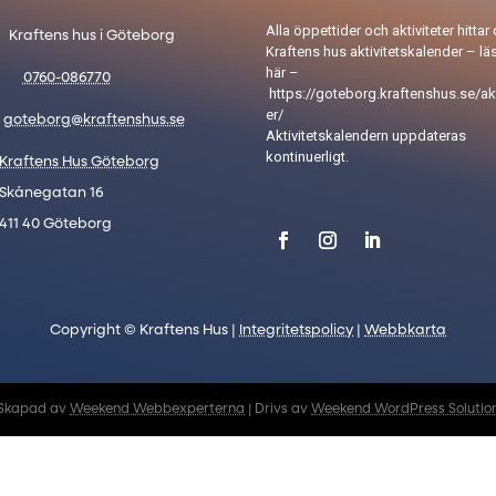
Alla öppettider och aktiviteter hittar 
Kraftens hus i Göteborg
Kraftens hus aktivitetskalender – lä
här –
0760-086770
https://goteborg.kraftenshus.se/akt
er/
goteborg@kraftenshus.se
Aktivitetskalendern uppdateras
kontinuerligt.
Kraftens Hus Göteborg
Skånegatan 16
411 40 Göteborg
Copyright © Kraftens Hus |
Integritetspolicy
|
Webbkarta
Skapad av
Weekend Webbexperterna
| Drivs av
Weekend WordPress Solutio