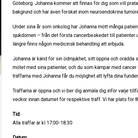
Göteborg. Johanna kommer att finnas för dig som vill prata
bakgrund och har även forskat inom neuroendokrina tumöre
Under sina år som onkolog har Johanna mött många patient
sjukdomen – från det första cancerbeskedet till patienter u
längre finns någon medicinsk behandling att erbjuda.
Johanna är känd för sin ödmjukhet, sitt öppna och orädda sät
mötet med sina patienter, och du som kämpar med cancer är
träffarna med Johanna får du möjlighet att lyfta dina funderi
Träffarna är öppna och vi ber dig anmäla dig inför varje till
veckor innan datumet för respektive träff. Vi har plats för 8 
Tid:
Alla träffar är kl 17:00-18:30
Datum: