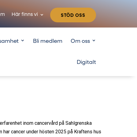
em
Här finns vi
STÖD OSS
samhet
Bli medlem
Om oss
 erfarenhet inom cancervård på Sahlgrenska
som har cancer under hösten 2025 på Kraftens hus