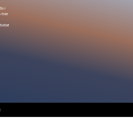
du i
s mer
ivitet
n