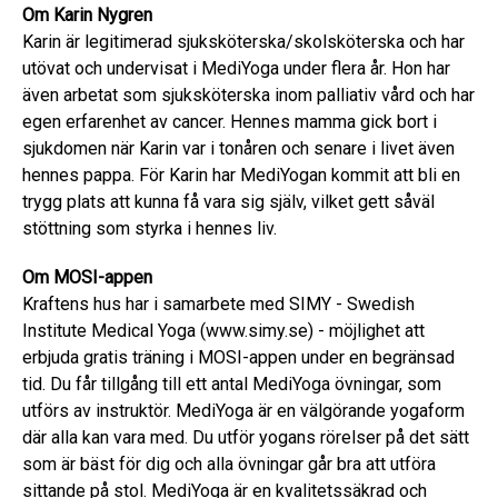
Om Karin Nygren
Karin är legitimerad sjuksköterska/skolsköterska och har
utövat och undervisat i MediYoga under flera år. Hon har
även arbetat som sjuksköterska inom palliativ vård och har
egen erfarenhet av cancer. Hennes mamma gick bort i
sjukdomen när Karin var i tonåren och senare i livet även
hennes pappa. För Karin har MediYogan kommit att bli en
trygg plats att kunna få vara sig själv, vilket gett såväl
stöttning som styrka i hennes liv.
Om MOSI-appen
Kraftens hus har i samarbete med SIMY - Swedish
Institute Medical Yoga (www.simy.se) - möjlighet att
erbjuda gratis träning i MOSI-appen under en begränsad
tid. Du får tillgång till ett antal MediYoga övningar, som
utförs av instruktör. MediYoga är en välgörande yogaform
där alla kan vara med. Du utför yogans rörelser på det sätt
som är bäst för dig och alla övningar går bra att utföra
sittande på stol. MediYoga är en kvalitetssäkrad och