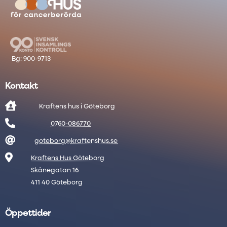
Kontakt

Kraftens hus i Göteborg

0760-086770

goteborg@kraftenshus.se

Kraftens Hus Göteborg
Skånegatan 16
411 40 Göteborg
Öppettider