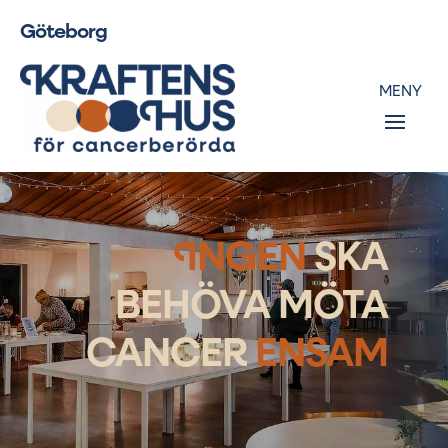
Göteborg
I
NGEN
SKA
BEHÖVA MÖTA
CANCER
ENSAM