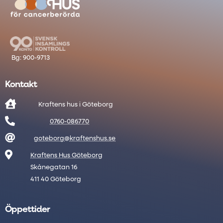
Kontakt

Kraftens hus i Göteborg

0760-086770

goteborg@kraftenshus.se

Kraftens Hus Göteborg
Skånegatan 16
411 40 Göteborg
Öppettider