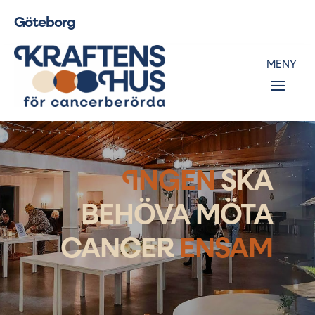
Göteborg
I
NGEN
SKA
BEHÖVA MÖTA
CANCER
ENSAM