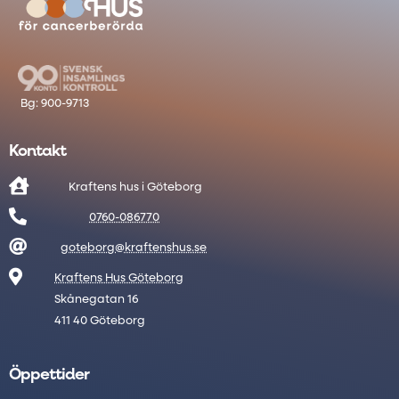
Kontakt

Kraftens hus i Göteborg

0760-086770

goteborg@kraftenshus.se

Kraftens Hus Göteborg
Skånegatan 16
411 40 Göteborg
Öppettider