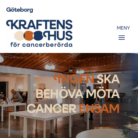
Göteborg
I
NGEN
SKA
BEHÖVA MÖTA
CANCER
ENSAM