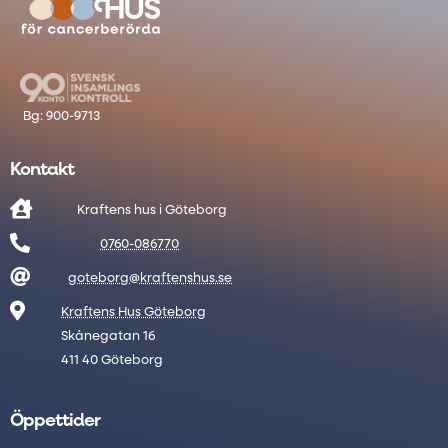
Kontakt

Kraftens hus i Göteborg

0760-086770

goteborg@kraftenshus.se

Kraftens Hus Göteborg
Skånegatan 16
411 40 Göteborg
Öppettider