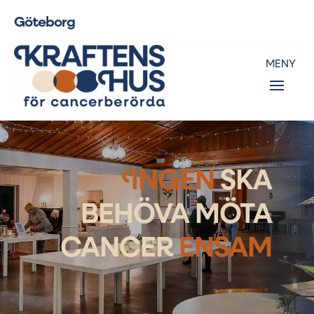
Göteborg
I
NGEN
SKA
BEHÖVA MÖTA
CANCER
ENSAM