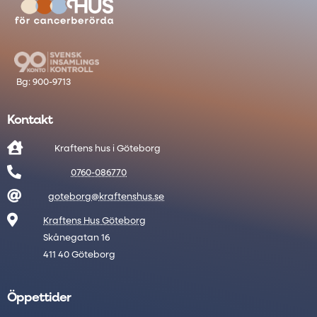
Kontakt

Kraftens hus i Göteborg

0760-086770

goteborg@kraftenshus.se

Kraftens Hus Göteborg
Skånegatan 16
411 40 Göteborg
Öppettider