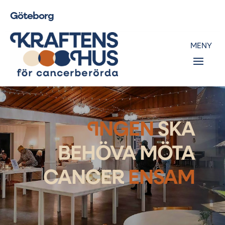
Göteborg
I
NGEN
SKA
BEHÖVA MÖTA
CANCER
ENSAM