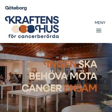
Göteborg
I
NGEN
SKA
BEHÖVA MÖTA
CANCER
ENSAM