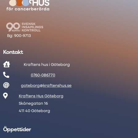
Kontakt

Kraftens hus i Göteborg

0760-086770

goteborg@kraftenshus.se

Kraftens Hus Göteborg
Skånegatan 16
411 40 Göteborg
Öppettider