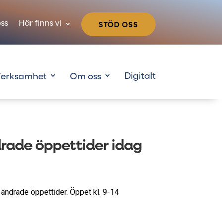
ss
Här finns vi
STÖD OSS
erksamhet
Om oss
drade öppettider idag
ändrade öppettider. Öppet kl. 9-14