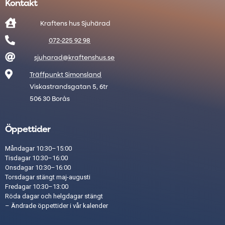
Kontakt

Kraftens hus Sjuhärad

072-225 92 98

sjuharad@kraftenshus.se

Träffpunkt Simonsland
Viskastrandsgatan 5, 6tr
506 30 Borås
Öppettider
Måndagar 10:30–15:00
Tisdagar 10:30–16:00
Onsdagar 10:30–16:00
Torsdagar stängt maj-augusti
Fredagar 10:30–13:00
Röda dagar och helgdagar stängt​
– Ändrade öppettider i vår
kalender