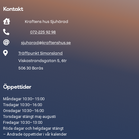
Kontakt

Kraftens hus Sjuhärad

072-225 92 98

sjuharad@kraftenshus.se

Träffpunkt Simonsland
Viskastrandsgatan 5, 6tr
506 30 Borås
Öppettider
Måndagar 10:30–15:00
Tisdagar 10:30–16:00
Onsdagar 10:30–16:00
Torsdagar stängt maj-augusti
Fredagar 10:30–13:00
Röda dagar och helgdagar stängt​
– Ändrade öppettider i vår
kalender