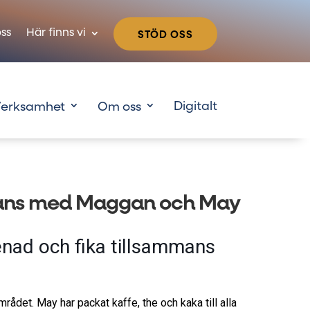
ss
Här finns vi
STÖD OSS
erksamhet
Om oss
mans med Maggan och May
nad och fika tillsammans
ådet. May har packat kaffe, the och kaka till alla