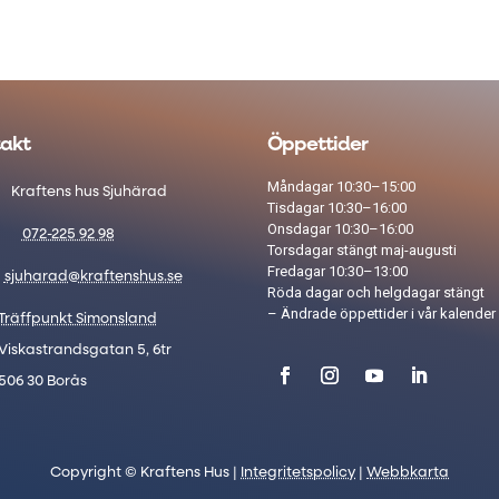
akt
Öppettider
Måndagar 10:30–15:00
Kraftens hus Sjuhärad
Tisdagar 10:30–16:00
Onsdagar 10:30–16:00
072-225 92 98
Torsdagar stängt maj-augusti
Fredagar 10:30–13:00
sjuharad@kraftenshus.se
Röda dagar och helgdagar stängt​
– Ändrade öppettider i vår
kalender
Träffpunkt Simonsland
Viskastrandsgatan 5, 6tr
506 30 Borås
Copyright © Kraftens Hus |
Integritetspolicy
|
Webbkarta