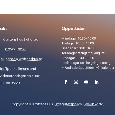
akt
Öppettider
Måndagar 10:30–15:00
Kraftens hus Sjuhärad
Tisdagar 10:30–16:00
Onsdagar 10:30–16:00
072-225 92 98
Torsdagar stängt maj-augusti
Fredagar 10:30–13:00
sjuharad@kraftenshus.se
Röda dagar och helgdagar stängt​
– Ändrade öppettider i vår
kalender
Träffpunkt Simonsland
Viskastrandsgatan 5, 6tr
506 30 Borås
Copyright © Kraftens Hus |
Integritetspolicy
|
Webbkarta