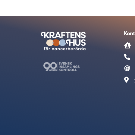
Kont



