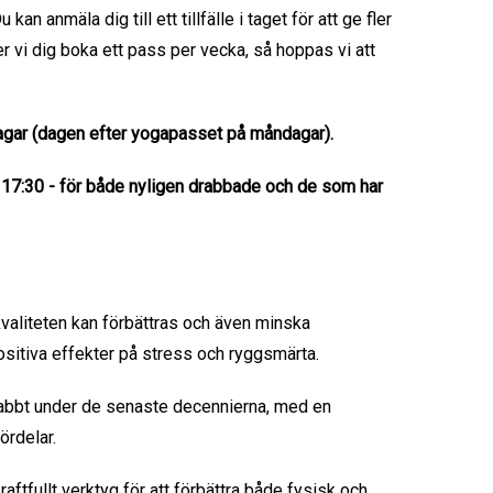
an anmäla dig till ett tillfälle i taget för att ge fler
r vi dig boka ett pass per vecka, så hoppas vi att
isdagar (dagen efter yogapasset på måndagar).
. 17:30 - för både nyligen drabbade och de som har
kvaliteten kan förbättras och även minska
itiva effekter på stress och ryggsmärta.
nabbt under de senaste decennierna, med en
rdelar.
tfullt verktyg för att förbättra både fysisk och