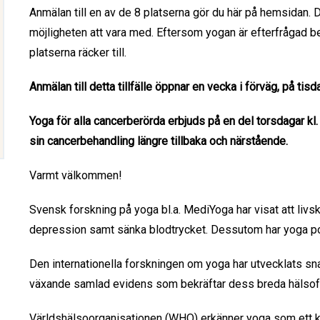
Anmälan till en av de 8 platserna gör du här på hemsidan. Du k
möjligheten att vara med. Eftersom yogan är efterfrågad be
platserna räcker till.
Anmälan till detta tillfälle öppnar en vecka i förväg, på t
Yoga för alla cancerberörda erbjuds på en del torsdagar kl
sin cancerbehandling längre tillbaka och närstående.
Varmt välkommen!
Svensk forskning på yoga bl.a. MediYoga har visat att livs
depression samt sänka blodtrycket. Dessutom har yoga pos
Den internationella forskningen om yoga har utvecklats s
växande samlad evidens som bekräftar dess breda hälsofö
Världshälsoorganisationen (WHO) erkänner yoga som ett kraf