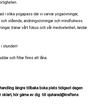
örligheten.
d i olika yogapass där vi varvar yogaövningar,
) och stående, andningsövningar och mindfulness.
ngar, tränar vårt fokus och vår medvetenhet, landar
 i stunden!
dar och filtar finns att låna.
handling längre tillbaka boka plats tidigast dagen
oklart, hör gärna av dig till sjuharad@kraftens