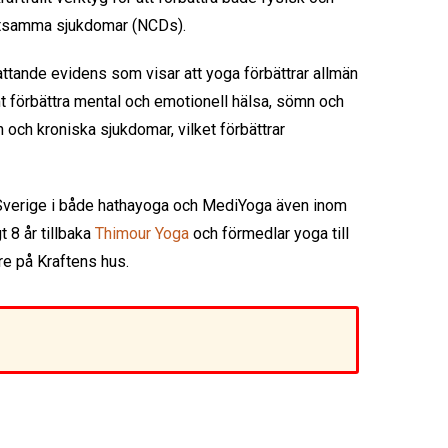
ittsamma sjukdomar (NCDs).
fattande evidens som visar att yoga förbättrar allmän
mt förbättra mental och emotionell hälsa, sömn och
n och kroniska sjukdomar, vilket förbättrar
 Sverige i både hathayoga och MediYoga även inom
 8 år tillbaka
Thimour Yoga
och förmedlar yoga till
re på Kraftens hus.