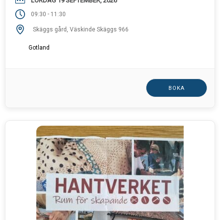
LÖRDAG 19 SEPTEMBER, 2026
-
09:30
11:30
Skäggs gård, Väskinde Skäggs 966
Gotland
BOKA