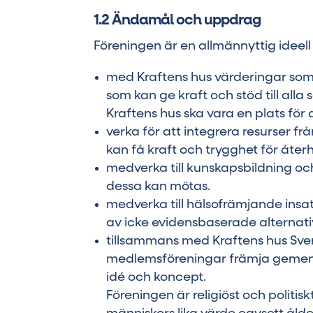
1.2 Ändamål och uppdrag
Föreningen är en allmännyttig ideel
med Kraftens hus värderingar som
som kan ge kraft och stöd till all
Kraftens hus ska vara en plats för 
verka för att integrera resurser fr
kan få kraft och trygghet för åte
medverka till kunskapsbildning o
dessa kan mötas.
medverka till hälsofrämjande insat
av icke evidensbaserade alternat
tillsammans med Kraftens hus Sver
medlemsföreningar främja gemens
idé och koncept.
Föreningen är religiöst och politi