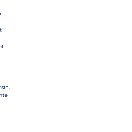
r
t
et
man.
nte