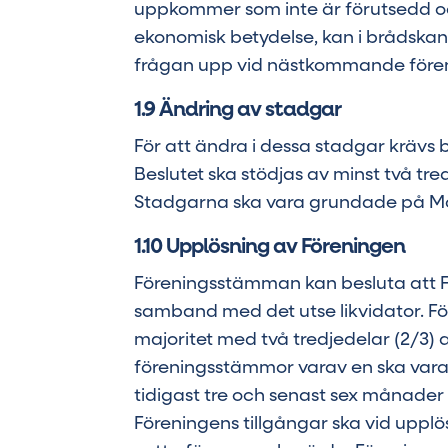
uppkommer som inte är förutsedd och s
ekonomisk betydelse, kan i brådskande
frågan upp vid nästkommande före
1.9 Ändring av stadgar
För att ändra i dessa stadgar krävs
Beslutet ska stödjas av minst två tre
Stadgarna ska vara grundade på Mo
1.10 Upplösning av Föreningen
Föreningsstämman kan besluta att F
samband med det utse likvidator. Fö
majoritet med två tredjedelar (2/3) 
föreningsstämmor varav en ska vara
tidigast tre och senast sex månader e
Föreningens tillgångar ska vid upplös