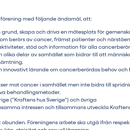
l förening med följande ändamål, att:
 grund, skapa och driva en mötesplats för gemens
a som berörs av cancer, främst patienter och närståe
aktiviteter, stöd och information för alla cancerberö
ån olika delar av samhället som bidrar till att människ
rhämtning.
ch innovativt lärande om cancerberördas behov och 
ser mot cancer i samhället men inte bidra till spridn
iva behandlingsmetoder.
ige (”Kraftens hus Sverige”) och övriga
amma intressen och tillsammans utveckla Kraften
skt obunden. Föreningens arbete ska utgå ifrån respek