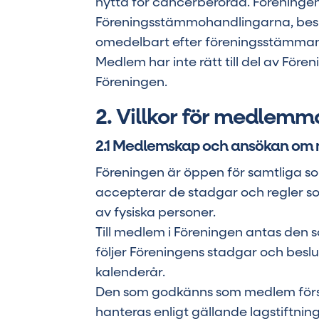
nytta för cancerberörda. Föreningen
Föreningsstämmohandlingarna, beslut
omedelbart efter föreningsstämman sk
Medlem har inte rätt till del av För
Föreningen.
2. Villkor för medlemm
2.1 Medlemskap och ansökan om
Föreningen är öppen för samtliga s
accepterar de stadgar och regler 
av fysiska personer.
Till medlem i Föreningen antas den
följer Föreningens stadgar och beslu
kalenderår.
Den som godkänns som medlem förs 
hanteras enligt gällande lagstiftn