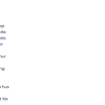
kap
nde.
rda.
or
hur
ing
s hus
t för