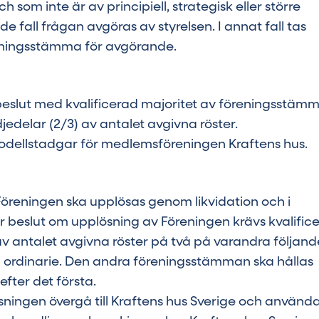
om inte är av principiell, strategisk eller större
 fall frågan avgöras av styrelsen. I annat fall tas
ningsstämma för avgörande.
 beslut med kvalificerad majoritet av föreningsstämm
djedelar (2/3) av antalet avgivna röster.
dellstadgar för medlemsföreningen Kraftens hus.
öreningen ska upplösas genom likvidation och i
r beslut om upplösning av Föreningen krävs kvalific
av antalet avgivna röster på två på varandra följand
 ordinarie. Den andra föreningsstämman ska hållas
fter det första.
ningen övergå till Kraftens hus Sverige och användas