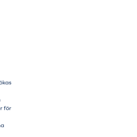
sökas
m
r för
na
i