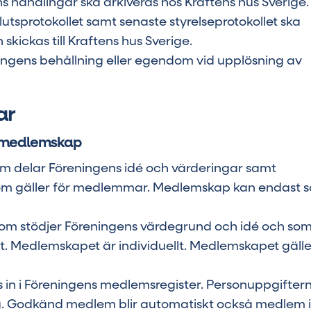
s handlingar ska arkiveras hos Kraftens hus Sverige.
sprotokollet samt senaste styrelseprotokollet ska
ickas till Kraftens hus Sverige.
eningens behållning eller egendom vid upplösning av
ar
 medlemskap
om delar Föreningens idé och värderingar samt
som gäller för medlemmar. Medlemskap kan endast 
 som stödjer Föreningens värdegrund och idé och so
t. Medlemskapet är individuellt. Medlemskapet gälle
in i Föreningens medlemsregister. Personuppgifter
ing. Godkänd medlem blir automatiskt också medlem 