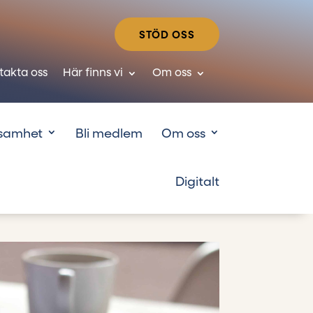
STÖD OSS
takta oss
Här finns vi
Om oss
samhet
Bli medlem
Om oss