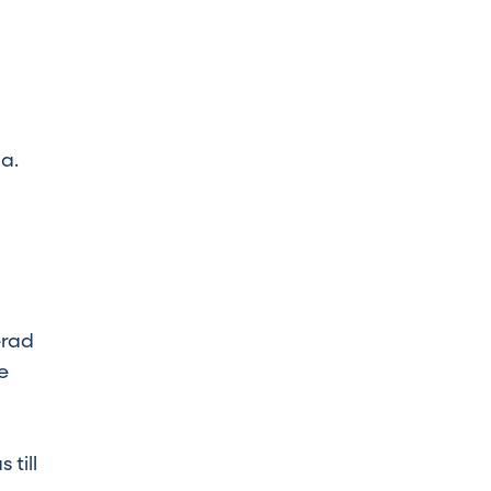
a.
erad
e
 till