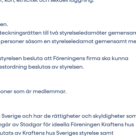
, kön, etnicitet och sexuell läggning.
sen.
mateckningsrätten till två styrelseledamöter gemensa
tsedda personer såsom en styrelseledamot gemensamt m
tyrelsen besluta att Föreningens firma ska kunna
stordning beslutas av styrelsen.
rsoner som är medlemmar.
 Sverige och har de rättigheter och skyldigheter so
går av Stadgar för ideella Föreningen Kraftens hus
slutats av Kraftens hus Sveriges styrelse samt