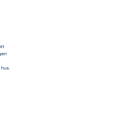
tt
igen
 hus.