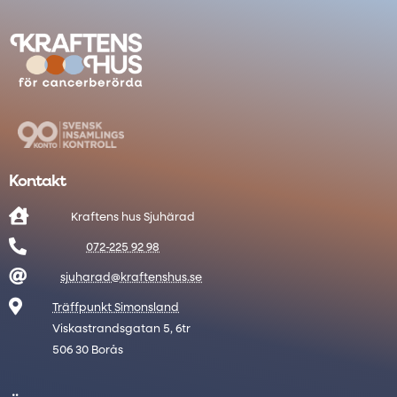
Kontakt

Kraftens hus Sjuhärad

072-225 92 98

sjuharad@kraftenshus.se

Träffpunkt Simonsland
Viskastrandsgatan 5, 6tr
506 30 Borås