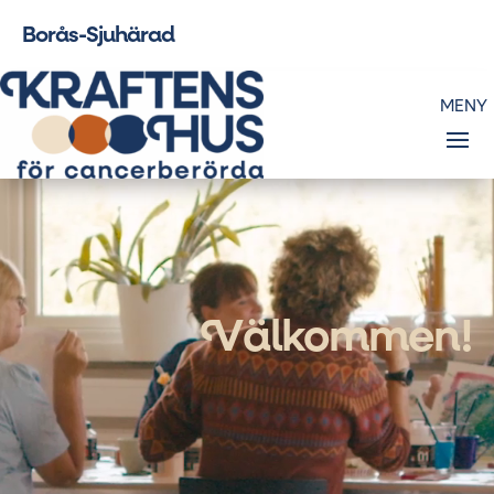
Borås-Sjuhärad
Videospelare
V
älkommen!