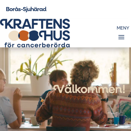
Borås-Sjuhärad
Videospelare
V
älkommen!