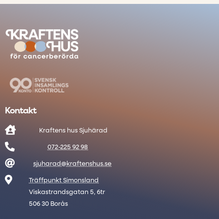
Kontakt

Kraftens hus Sjuhärad

072-225 92 98

sjuharad@kraftenshus.se

Träffpunkt Simonsland
Viskastrandsgatan 5, 6tr
506 30 Borås