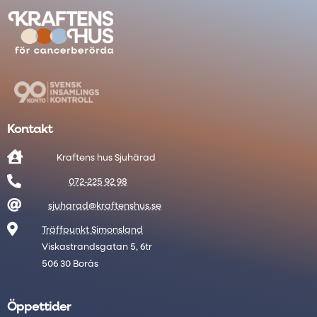
Kontakt

Kraftens hus Sjuhärad

072-225 92 98

sjuharad@kraftenshus.se

Träffpunkt Simonsland
Viskastrandsgatan 5, 6tr
506 30 Borås
Öppettider