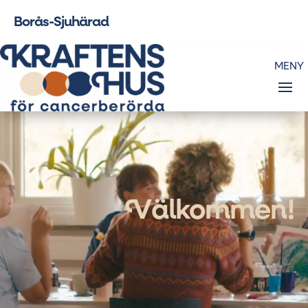
Borås-Sjuhärad
Videospelare
V
älkommen!