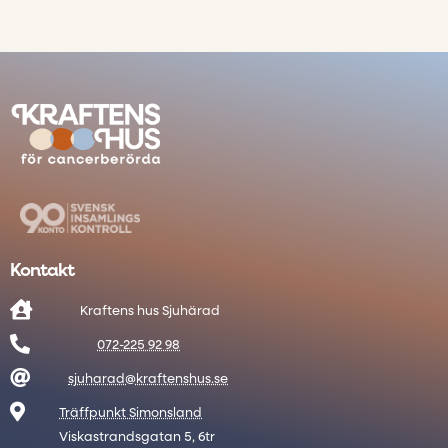
Kontakt

Kraftens hus Sjuhärad

072-225 92 98

sjuharad@kraftenshus.se

Träffpunkt Simonsland
Viskastrandsgatan 5, 6tr