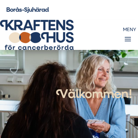
Borås-Sjuhärad
Videospelare
V
älkommen!