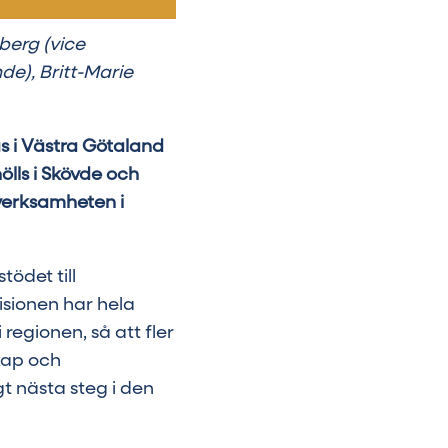
berg (vice
de), Britt-Marie
s i Västra Götaland
ölls i Skövde och
verksamheten i
tödet till
isionen har hela
 regionen, så att fler
skap och
t nästa steg i den