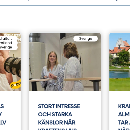
digitalt
Sverige
ämtland
Sverige
AS
STORT INTRESSE
KRAF
V
OCH STARKA
ALM
ÄLV
KÄNSLOR NÄR
TAR