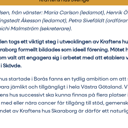
sen, från vänster: Maria Carlson (ledamot), Henrik Ö
ingstedt Åkesson (ledamot), Petra Sivefäldt (ordföran
ichi Malmström (sekreterare).
 togs ett viktigt steg i utvecklingen av Kraftens hu
raborg formellt bildades som ideell förening. Mötet h
m valt att engagera sig i arbetet med att etablera 
i Skövde.
us startade i Borås fanns en tydlig ambition om att s
ra jämlikt och tillgängligt i hela Västra Götaland. V
tens hus successivt ska kunna finnas på flera platser i
med eller nära cancer får tillgång till stöd, gemen
et av Kraftens hus Skaraborg är därför ett naturlig