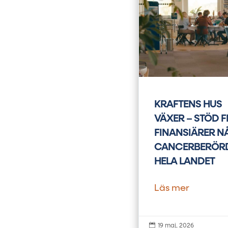
KRAFTENS HUS
VÄXER – STÖD 
FINANSIÄRER N
CANCERBERÖRD
HELA LANDET
Läs mer

19 maj, 2026