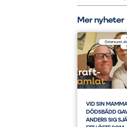
Mer nyheter
Östersund J
VID SIN MAMM
DÖDSBÄDD GA
ANDERS SIG SJ