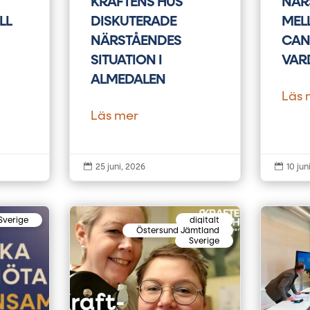
KRAFTENS HUS
NÄR
LL
DISKUTERADE
MEL
NÄRSTÅENDES
CAN
SITUATION I
VAR
ALMEDALEN
Läs 
Läs mer


25 juni, 2026
10 jun
Sverige
digitalt
Östersund Jämtland
Sverige