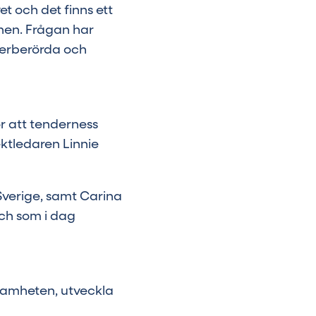
et och det finns ett
onen. Frågan har
cerberörda och
r att tenderness
ektledaren Linnie
Sverige, samt Carina
ch som i dag
samheten, utveckla