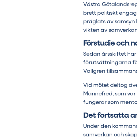
Västra Götalandsregio
brett politiskt eng
präglats av samsyn 
vikten av samverkan
Förstudie och na
Sedan årsskiftet har
förutsättningarna fö
Vallgren tillsammans
Vid mötet deltog äve
Mannefred, som var 
fungerar som mentor
Det fortsatta a
Under den kommande
samverkan och skapa