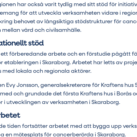
nen har också varit tydlig med sitt stöd för initiativ
agemang för att utveckla verksamheten vidare i regi
kring behovet av långsiktiga stödstrukturer för can
 mellan vård och civilsamhälle.
tionellt stöd
 ett förberedande arbete och en förstudie pågått fö
r etableringen i Skaraborg. Arbetet har letts av proj
 med lokala och regionala aktörer.
n Evy Jonsson, generalsekreterare för Kraftens hus 
med och grundade det första Kraftens hus i Borås o
 i utvecklingen av verksamheten i Skaraborg.
rbetet
 tiden fortsätter arbetet med att bygga upp verk
 en mötesplats för cancerberörda i Skaraborg.