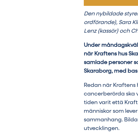
Den nybildade styrel
ordförande), Sara Kl
Lenz (kassör) och Ch
Under måndagskvällen
när Kraftens hus Ska
samlade personer so
Skaraborg, med bas 
Redan när Kraftens h
cancerberörda ska va
tiden varit että Kraf
människor som lever 
sammanhang. Bildand
utvecklingen.