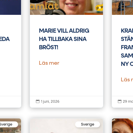
MARIE VILL ALDRIG
KRA
EDA
HA TILLBAKA SINA
STÄ
BRÖST!
FRA
SAM
Läs mer
NY 
Läs 


1 juni, 2026
29 ma
Sverige
Sverige