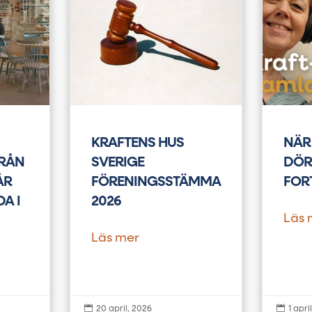
KRAFTENS HUS
NÄR
FRÅN
SVERIGE
DÖR
ÅR
FÖRENINGSSTÄMMA
FOR
A I
2026
Läs 
Läs mer


20 april, 2026
1 apri