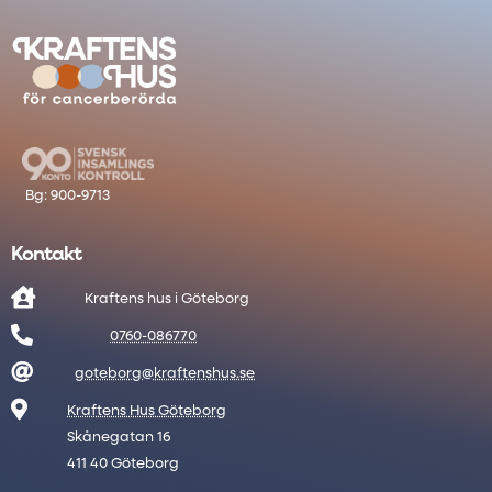
Kontakt

Kraftens hus i Göteborg

0760-086770

goteborg@kraftenshus.se

Kraftens Hus Göteborg
Skånegatan 16
411 40 Göteborg